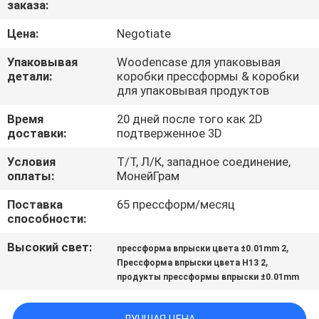
заказа:
КАЧЕСТВА
Цена:
Negotiate
СВЯЖИТЕСЬ
Упаковывая
Woodencase для упаковывая
МЫ
детали:
коробки прессформы & коробки
для упаковывая продуктов
Время
20 дней после того как 2D
НОВОСТИ
доставки:
подтверженное 3D
Условия
Т/Т, Л/К, западное соединение,
СПРОСИТЕ
оплаты:
МонейГрам
ЦИТАТУ
Поставка
65 прессформ/месяц
способности:
КАРТА
Высокий свет:
,
прессформа впрыски цвета ±0.01mm 2
САЙТА
,
Прессформа впрыски цвета H13 2
продукты прессформы впрыски ±0.01mm
PRIVACY