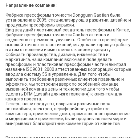
Направление компании:
Фабрика прессформы точности Dongguan Gaotian была
установлена в 2005, специализирующ в развитии, дизайне и
продукции прессформы впрыски.
Eing ведущий пластиковый создатель прессформы в Китае,
фабрике прессформы точности Gaotian активно и
задушевно стремилось улучшить. Особенно в прессформе
высокой точности пластиковой, мы делали хорошую работу
в этом отношении и иметь много к своему кредиту.
Собирать производства, дизайна, инженерства и
маркетинга, наша компания включал в поле делать
прессформы и пластиковая прессформы части и выиграл
название ISO9001: 2000 аттестованных корпораций которые
вводила систему 5S в управление. Для того чтобы
выполнить требования различных клиентов правильно и
эффектно, мы построили вверх по особенной команде
вызванной команда цены и технологии для того чтобы
сделать DFM (дизайн для изготовления) к клиентам для
каждого проекта.
Теперь, наши продукты, покрывая различные поля
автомобиля, электрон, периферийное устройство
компьютера, применение дома, промышленное применение
и медицинское применение, были проданы во всем мире и
выигрывают благоприятный комментарий от клиентов.