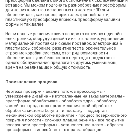
Прессформа сделана с много осложненных скольжениями и
вставок. Мы можем подгонять разнообразные прессформы
для наших клиентов основанных на чертеже 3D они
обеспечивает, как прессформа электронной части,
пластиковую прессформу впрыски, прессформу заливки
формы и так далее.
Наши полные решения ключа поворота включают: дизайн
электроники, оборудуя дизайн и изготовление, управление
материальной поставки и схемы поставок, электроника &
пластмассы собрание, развитие теста, окончательное
строение коробки системы, этот ряд возможности
обеспечивают для безшовного перехода продуктов от
одного обслуживания предлагая к другим, уменьшающ
время на реализацию и общую стоимость.
Произведение процесса
Чертежи проверки - анализ потоков прессформы -
утверждение дизайна - изготовленные на заказ материалы -
прессформа обрабатывая - обработка ядра - обработку
частей электрода подвергая механической обработке -
обработка системы бегуна - и поставку - подвергая
механической обработке принятие - процесс поверхностного
покрытия полости - сложная плашка режима - все покрытие
поверхности прессформы - установленное плато - образец
прессформы - типовой тест - отправка образцов