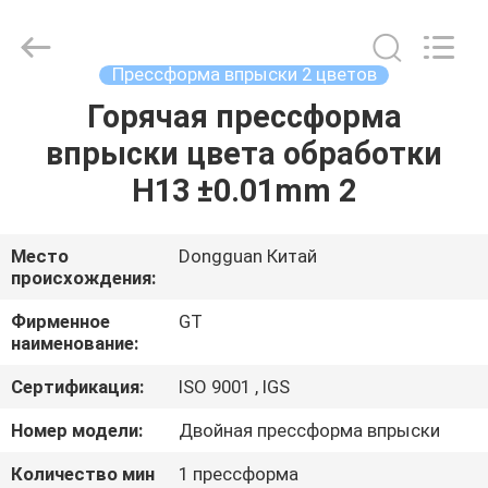
2025
TAKDA
PRECISE
MOULD
FACTORY.
Прессформа впрыски 2 цветов
All
Rights
Reserved.
Горячая прессформа
ДОМ
впрыски цвета обработки
ПРОДУКТЫ
H13 ±0.01mm 2
О
Место
Dongguan Китай
происхождения:
НАС
Фирменное
GT
наименование:
ПУТЕШЕСТВИЕ
Сертификация:
ISO 9001 , IGS
ФАБРИКИ
Номер модели:
Двойная прессформа впрыски
ПРОВЕРКА
Количество мин
1 прессформа