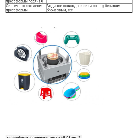
прессформы горячая
Система охлаждения
Водяное охлаждение или colling бериллия
прессформы
бронзовый, etc
прессформа впрыски цвета ±0.01mm 2