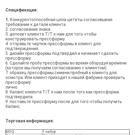
Спецификации:
1.
Конкурентоспособная цена цитаты согласовывая
требование к детали клиента
2. согласование знака.
3. депозит клиента T/T к нам для того чтобы
конструировать прессформу
4. отправьте чертеж прессформы в клиент для
подтверждения
5. дизайн прессформы подтвердил и начинает сделать
прессформу.
6. Сделайте пробу прессформы во время оборудуя времени
(которое мы получаем согласованию с клиентом).
7. образец прессформы семени пробный к клиенту для
осмотра. Или клиент приходит к нашей фабрике проверить
прессформу
лично.
8. баланс клиента T/T к нам после того как прессформа
подтвердила.
9. поставьте прессформу после для того чтобы получить
баланс.
Торговая информация:
MOQ
1 набор