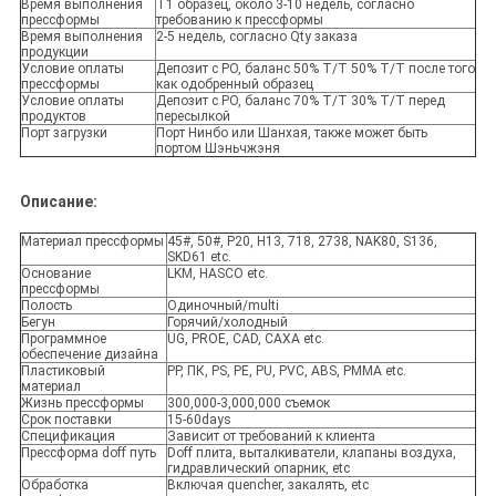
Время выполнения
T1 образец, около 3-10 недель, согласно
прессформы
требованию к прессформы
Время выполнения
2-5 недель, согласно Qty заказа
продукции
Условие оплаты
Депозит с PO, баланс 50% T/T 50% T/T после того
прессформы
как одобренный образец
Условие оплаты
Депозит с PO, баланс 70% T/T 30% T/T перед
продуктов
пересылкой
Порт загрузки
Порт Нинбо или Шанхая, также может быть
портом Шэньчжэня
Описание:
Материал прессформы
45#, 50#, P20, H13, 718, 2738, NAK80, S136,
SKD61 etc.
Основание
LKM, HASCO etc.
прессформы
Полость
Одиночный/multi
Бегун
Горячий/холодный
Программное
UG, PROE, CAD, CAXA etc.
обеспечение дизайна
Пластиковый
PP, ПК, PS, PE, PU, PVC, ABS, PMMA etc.
материал
Жизнь прессформы
300,000-3,000,000 съемок
Срок поставки
15-60days
Спецификация
Зависит от требований к клиента
Прессформа doff путь
Doff плита, выталкиватели, клапаны воздуха,
гидравлический опарник, etc
Обработка
Включая quencher, закалять, etc